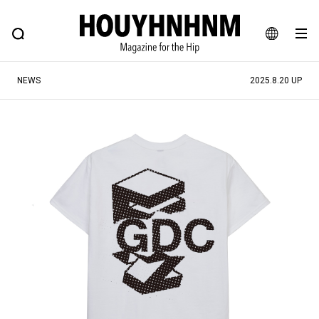
NEWS
FEATURE
BLOG
SNAP
Commune H
ヒップなファッション、カルチャー、ライフスタイルWEBマガジン
JA
NEWS
2025.8.20 UP
EN
#注目のタグ
#SHOPPING ADDICT
#憧れの逸品
#ESSENTIAL DESIGNS
#古着サミット
#NEW VINTAGE
#マイナーグッド図鑑
#路地裏てぃーん。
#MONTHLY JOURNAL
#GH 銘品の所以
#フイナムのYouTube
#Commune H
#FOCUS IT
#AH.H
#ととけん
#FASHION
#MUSIC
#MOVIE