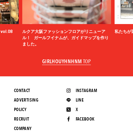
ol.08
ルクア大阪ファッションフロアがリニューア
私たちが
ル！ ガールフイナムが、ガイドマップを作り
ました。
GIRLHOUYHNHNM
TOP
CONTACT
INSTAGRAM
ADVERTISING
LINE
POLICY
X
RECRUIT
FACEBOOK
COMPANY