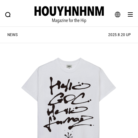
NEWS
FEATURE
BLOG
SNAP
Commune H
ヒップなファッション、カルチャー、ライフスタイルWEBマガジン
JA
NEWS
2025.8.20 UP
EN
#注目のタグ
#SHOPPING ADDICT
#憧れの逸品
#ESSENTIAL DESIGNS
#古着サミット
#NEW VINTAGE
#マイナーグッド図鑑
#路地裏てぃーん。
#MONTHLY JOURNAL
#GH 銘品の所以
#フイナムのYouTube
#Commune H
#FOCUS IT
#AH.H
#ととけん
#FASHION
#MUSIC
#MOVIE