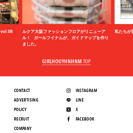
ol.08
ルクア大阪ファッションフロアがリニューア
私たちが
ル！ ガールフイナムが、ガイドマップを作り
ました。
GIRLHOUYHNHNM
TOP
CONTACT
INSTAGRAM
ADVERTISING
LINE
POLICY
X
RECRUIT
FACEBOOK
COMPANY