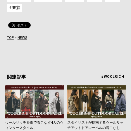
#東京
TOP
>
NEWS
関連記事
#WOOLRICH
ウールリッチを街で着こなす4人のウ
スタイリストが指南するウールリッ
ィンタースタイル。
チアウトドアレーベルの着こなし