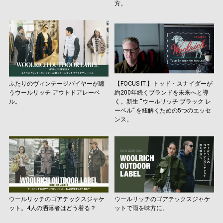
方。
ふたりのヴィンテージバイヤーが纏
【FOCUS IT.】トッド・スナイダーが
うウールリッチ アウトドアレーベ
約200年続くブランドを未来へと導
ル。
く。新生 “ウールリッチ ブラック レ
ーベル” を紐解くための5つのエッセ
ンス。
ウールリッチのゴアテックスジャケ
ウールリッチのゴアテックスジャケ
ット。4人の洒落者はどう着る？
ットで雨を味方に。