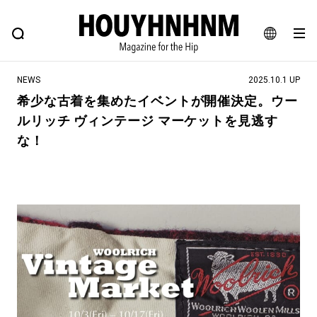
NEWS
FEATURE
BLOG
SNAP
Commune H
ヒップなファッション、カルチャー、ライフスタイルWEBマガジン
JA
NEWS
2025.10.1 UP
EN
希少な古着を集めたイベントが開催決定。ウー
ルリッチ ヴィンテージ マーケットを見逃す
#注目のタグ
な！
#SHOPPING ADDICT
#憧れの逸品
#ESSENTIAL DESIGNS
#古着サミット
#NEW VINTAGE
#マイナーグッド図鑑
#路地裏てぃーん。
#MONTHLY JOURNAL
#GH 銘品の所以
#フイナムのYouTube
#Commune H
#FOCUS IT
#AH.H
#ととけん
#FASHION
#MUSIC
#MOVIE