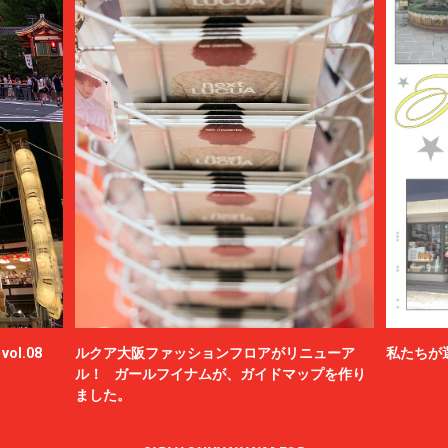
ol.08
ルクア大阪ファッションフロアがリニューア
私たちが
ル！ ガールフイナムが、ガイドマップを作り
ました。