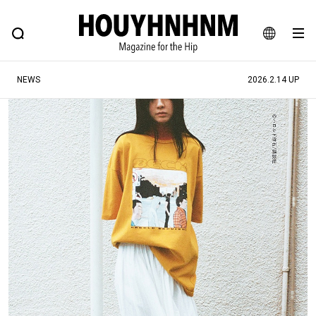
NEWS
FEATURE
BLOG
SNAP
Commune H
ヒップなファッション、カルチャー、ライフスタイルWEBマガジン
JA
NEWS
2026.2.14 UP
EN
#注目のタグ
#SHOPPING ADDICT
#憧れの逸品
#ESSENTIAL DESIGNS
#古着サミット
#NEW VINTAGE
#マイナーグッド図鑑
#路地裏てぃーん。
#MONTHLY JOURNAL
#GH 銘品の所以
#フイナムのYouTube
#Commune H
#FOCUS IT
#AH.H
#ととけん
#FASHION
#MUSIC
#MOVIE