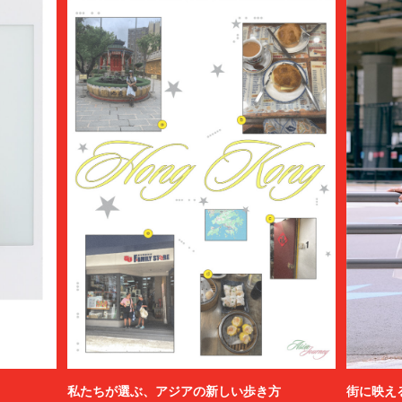
私たちが選ぶ、アジアの新しい歩き方
街に映え