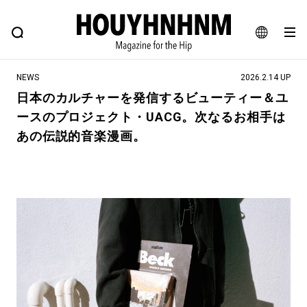
NEWS
FEATURE
BLOG
SNAP
Commune H
ヒップなファッション、カルチャー、ライフスタイルWEBマガジン
JA
NEWS
2026.2.14 UP
EN
日本のカルチャーを発信するビューティー＆ユ
ースのプロジェクト・UACG。次なるお相手は
#注目のタグ
あの伝説的音楽漫画。
#SHOPPING ADDICT
#憧れの逸品
#ESSENTIAL DESIGNS
#古着サミット
#NEW VINTAGE
#マイナーグッド図鑑
#路地裏てぃーん。
#MONTHLY JOURNAL
#GH 銘品の所以
#フイナムのYouTube
#Commune H
#FOCUS IT
#AH.H
#ととけん
#FASHION
#MUSIC
#MOVIE