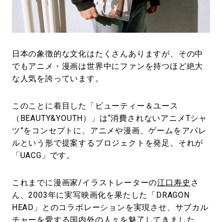
#LIFESTYLE
#SNEAKER
#OUTDOOR
#SPORTS
#HANDSOME HANDBOOK
日本の象徴的な文化はたくさんありますが、その中
でもアニメ・漫画は世界中にファンを持つほど絶大
な人気を誇っています。
このことに着目した「ビューティー＆ユース
（BEAUTY&YOUTH）」は“消費されないアニメTシャ
ツ”をコンセプトに、アニメや漫画、ゲームをアパレ
ルという形で提案するプロジェクトを発足。それが
「UACG」です。
これまでに漫画家/イラストレーターの
江口寿史
さ
ん、2003年に実写映画化を果たした「DRAGON
HEAD」とのコラボレーションを実現させ、サブカル
チャーを愛する国内外の人々を魅了してきました