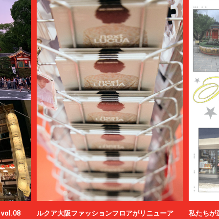
ol.08
ルクア大阪ファッションフロアがリニューア
私たちが