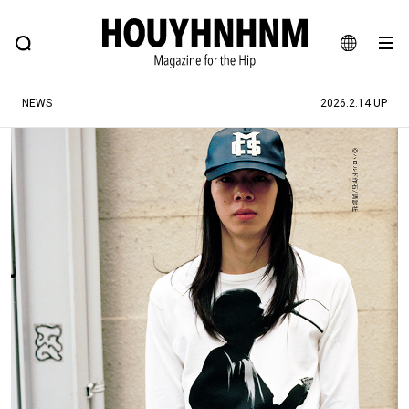
NEWS
FEATURE
BLOG
SNAP
Commune H
ヒップなファッション、カルチャー、ライフスタイルWEBマガジン
JA
NEWS
2026.2.14 UP
EN
#注目のタグ
#SHOPPING ADDICT
#憧れの逸品
#ESSENTIAL DESIGNS
#古着サミット
#NEW VINTAGE
#マイナーグッド図鑑
#路地裏てぃーん。
#MONTHLY JOURNAL
#GH 銘品の所以
#フイナムのYouTube
#Commune H
#FOCUS IT
#AH.H
#ととけん
#FASHION
#MUSIC
#MOVIE