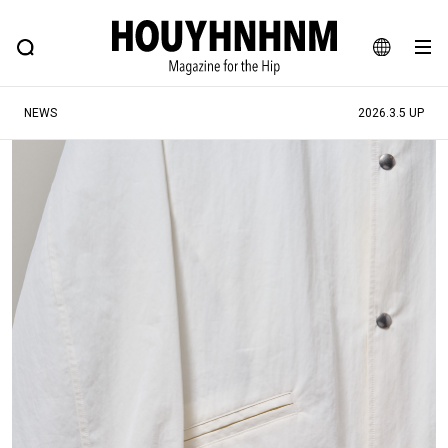
NEWS
FEATURE
BLOG
SNAP
Commune H
ヒップなファッション、カルチャー、ライフスタイルWEBマガジン
JA
NEWS
2026.3.5 UP
EN
#注目のタグ
#SHOPPING ADDICT
#憧れの逸品
#ESSENTIAL DESIGNS
#古着サミット
#NEW VINTAGE
#マイナーグッド図鑑
#路地裏てぃーん。
#MONTHLY JOURNAL
#GH 銘品の所以
#フイナムのYouTube
#Commune H
#FOCUS IT
#AH.H
#ととけん
#FASHION
#MUSIC
#MOVIE