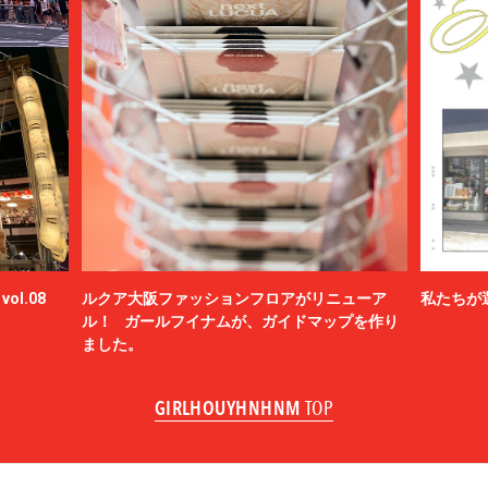
ol.08
ルクア大阪ファッションフロアがリニューア
私たちが
ル！ ガールフイナムが、ガイドマップを作り
ました。
GIRLHOUYHNHNM
TOP