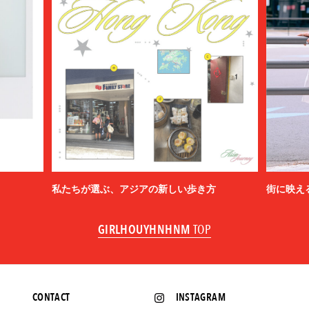
私たちが選ぶ、アジアの新しい歩き方
街に映え
GIRLHOUYHNHNM
TOP
CONTACT
INSTAGRAM