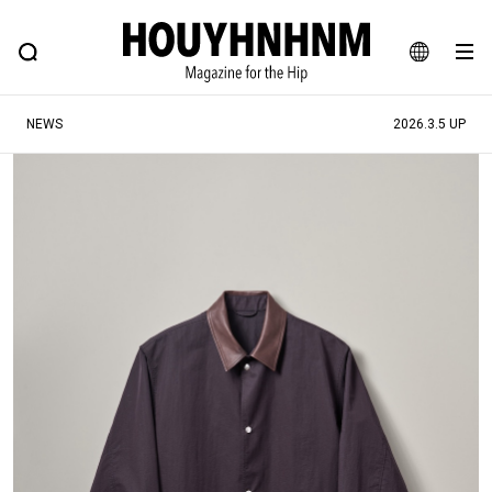
NEWS
FEATURE
BLOG
SNAP
Commune H
ヒップなファッション、カルチャー、ライフスタイルWEBマガジン
JA
NEWS
2026.3.5 UP
EN
#注目のタグ
#SHOPPING ADDICT
#憧れの逸品
#ESSENTIAL DESIGNS
#古着サミット
#NEW VINTAGE
#マイナーグッド図鑑
#路地裏てぃーん。
#MONTHLY JOURNAL
#GH 銘品の所以
#フイナムのYouTube
#Commune H
#FOCUS IT
#AH.H
#ととけん
#FASHION
#MUSIC
#MOVIE