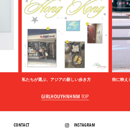
私たちが選ぶ、アジアの新しい歩き方
街に映え
GIRLHOUYHNHNM
TOP
CONTACT
INSTAGRAM