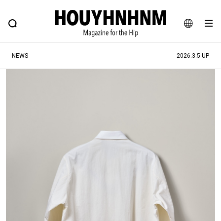
NEWS
FEATURE
BLOG
SNAP
Commune H
ヒップなファッション、カルチャー、ライフスタイルWEBマガジン
JA
NEWS
2026.3.5 UP
EN
#注目のタグ
#SHOPPING ADDICT
#憧れの逸品
#ESSENTIAL DESIGNS
#古着サミット
#NEW VINTAGE
#マイナーグッド図鑑
#路地裏てぃーん。
#MONTHLY JOURNAL
#GH 銘品の所以
#フイナムのYouTube
#Commune H
#FOCUS IT
#AH.H
#ととけん
#FASHION
#MUSIC
#MOVIE