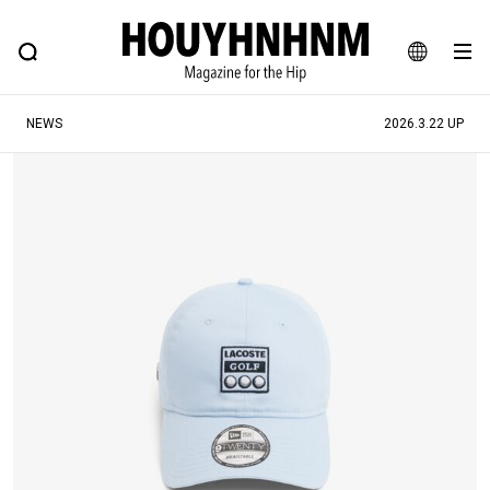
NEWS
FEATURE
BLOG
SNAP
Commune H
ヒップなファッション、カルチャー、ライフスタイルWEBマガジン
JA
NEWS
2026.3.22 UP
EN
#注目のタグ
#SHOPPING ADDICT
#憧れの逸品
#ESSENTIAL DESIGNS
#古着サミット
#NEW VINTAGE
#マイナーグッド図鑑
#路地裏てぃーん。
#MONTHLY JOURNAL
#GH 銘品の所以
#フイナムのYouTube
#Commune H
#FOCUS IT
#AH.H
#ととけん
#FASHION
#MUSIC
#MOVIE