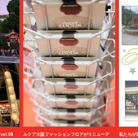
ol.08
ルクア大阪ファッションフロアがリニューア
私たちが