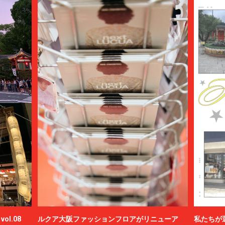
ol.08
ルクア大阪ファッションフロアがリニューア
私たちが