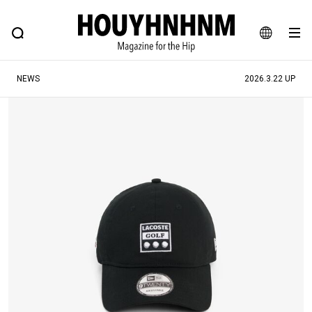
NEWS
FEATURE
BLOG
SNAP
Commune H
ヒップなファッション、カルチャー、ライフスタイルWEBマガジン
JA
NEWS
2026.3.22 UP
EN
#注目のタグ
#SHOPPING ADDICT
#憧れの逸品
#ESSENTIAL DESIGNS
#古着サミット
#NEW VINTAGE
#マイナーグッド図鑑
#路地裏てぃーん。
#MONTHLY JOURNAL
#GH 銘品の所以
#フイナムのYouTube
#Commune H
#FOCUS IT
#AH.H
#ととけん
#FASHION
#MUSIC
#MOVIE