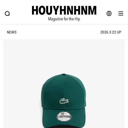
NEWS
FEATURE
BLOG
SNAP
Commune H
ヒップなファッション、カルチャー、ライフスタイルWEBマガジン
JA
NEWS
2026.3.22 UP
EN
#注目のタグ
#SHOPPING ADDICT
#憧れの逸品
#ESSENTIAL DESIGNS
#古着サミット
#NEW VINTAGE
#マイナーグッド図鑑
#路地裏てぃーん。
#MONTHLY JOURNAL
#GH 銘品の所以
#フイナムのYouTube
#Commune H
#FOCUS IT
#AH.H
#ととけん
#FASHION
#MUSIC
#MOVIE