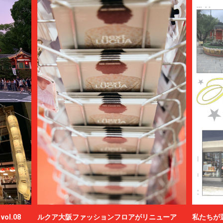
ol.08
ルクア大阪ファッションフロアがリニューア
私たちが