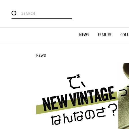
#注目のタグ
NEWS
FEATURE
COL
#SHOPPING ADDICT
#憧れの逸品
#ESSENTIAL DESIG
#GH 銘品の所以
#フイナムのYouTube
#Commune H
#SPORTS
#HANDSOME HANDBOOK
NEWS