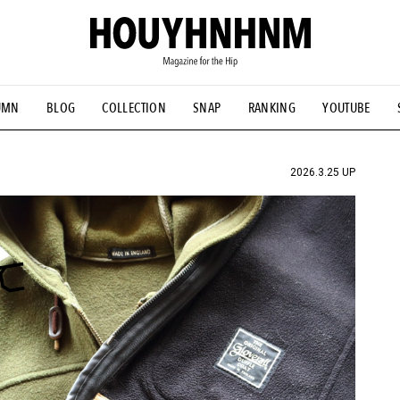
UMN
BLOG
COLLECTION
SNAP
RANKING
YOUTUBE
NS
#古着サミット
#NEW VINTAGE
#マイナーグッド図鑑
#FOCUS IT
#AH.H
#ととけん
#FASHION
#MUSIC
#M
2026.3.25 UP