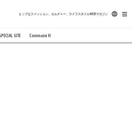
ヒップなファッション、カルチャー、ライフスタイルWEBマガジン
JA
SPECIAL SITE
Commune H
#路地裏てぃーん。
#MONTHLY JOURNAL
EN
OVIE
#LIFESTYLE
#SNEAKER
#OUTDOOR