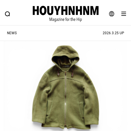
NEWS
FEATURE
BLOG
SNAP
Commune H
ヒップなファッション、カルチャー、ライフスタイルWEBマガジン
JA
NEWS
2026.3.25 UP
EN
#注目のタグ
#SHOPPING ADDICT
#憧れの逸品
#ESSENTIAL DESIGNS
#古着サミット
#NEW VINTAGE
#マイナーグッド図鑑
#路地裏てぃーん。
#MONTHLY JOURNAL
#GH 銘品の所以
#フイナムのYouTube
#Commune H
#FOCUS IT
#AH.H
#ととけん
#FASHION
#MUSIC
#MOVIE