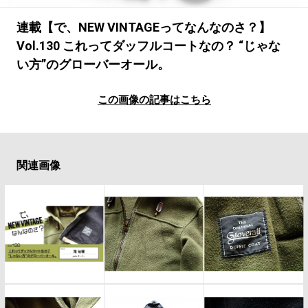
#LIFESTYLE
#SNEAKER
#OUTDOOR
#SPORTS
#HANDSOME HANDBOOK
連載【で、NEW VINTAGEってなんなのさ？】
Vol.130 これってダッフルコートなの？ “じゃな
い方”のグローバーオール。
この画像の記事はこちら
関連画像