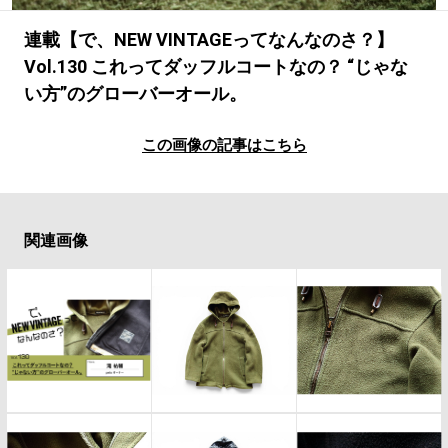
#LIFESTYLE
#SNEAKER
#OUTDOOR
#SPORTS
#HANDSOME HANDBOOK
連載【で、NEW VINTAGEってなんなのさ？】
Vol.130 これってダッフルコートなの？ “じゃな
い方”のグローバーオール。
この画像の記事はこちら
関連画像