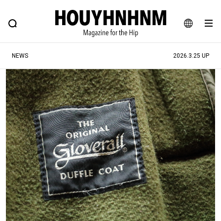
NEWS
FEATURE
BLOG
SNAP
Commune H
ヒップなファッション、カルチャー、ライフスタイルWEBマガジン
JA
NEWS
2026.3.25 UP
EN
#注目のタグ
#SHOPPING ADDICT
#憧れの逸品
#ESSENTIAL DESIGNS
#古着サミット
#NEW VINTAGE
#マイナーグッド図鑑
#路地裏てぃーん。
#MONTHLY JOURNAL
#GH 銘品の所以
#フイナムのYouTube
#Commune H
#FOCUS IT
#AH.H
#ととけん
#FASHION
#MUSIC
#MOVIE