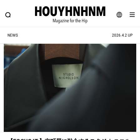
NEWS
FEATURE
BLOG
SNAP
Commune H
ヒップなファッション、カルチャー、ライフスタイルWEBマガジン
JA
NEWS
2026.4.2 UP
EN
#注目のタグ
#SHOPPING ADDICT
#憧れの逸品
#ESSENTIAL DESIGNS
#古着サミット
#NEW VINTAGE
#マイナーグッド図鑑
#路地裏てぃーん。
#MONTHLY JOURNAL
#GH 銘品の所以
#フイナムのYouTube
#Commune H
#FOCUS IT
#AH.H
#ととけん
#FASHION
#MUSIC
#MOVIE