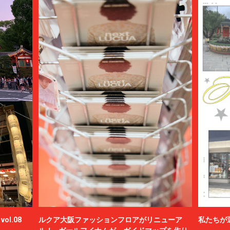
ol.08
ルクア大阪ファッションフロアがリニューア
私たちが