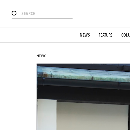
#注目のタグ
NEWS
FEATURE
COL
#SHOPPING ADDICT
#憧れの逸品
#ESSENTIAL DESIG
#GH 銘品の所以
#フイナムのYouTube
#Commune H
#SPORTS
#HANDSOME HANDBOOK
NEWS