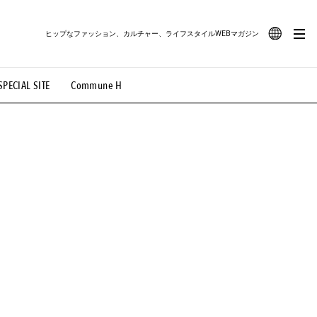
ヒップなファッション、カルチャー、ライフスタイルWEBマガジン
JA
SPECIAL SITE
Commune H
#路地裏てぃーん。
#MONTHLY JOURNAL
EN
OVIE
#LIFESTYLE
#SNEAKER
#OUTDOOR