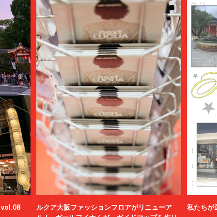
ol.08
ルクア大阪ファッションフロアがリニューア
私たちが