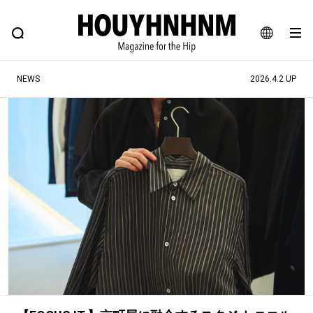
NEWS
FEATURE
BLOG
SNAP
Commune H
ヒップなファッション、カルチャー、ライフスタイルWEBマガジン
JA
NEWS
2026.4.2 UP
EN
#注目のタグ
#SHOPPING ADDICT
#憧れの逸品
#ESSENTIAL DESIGNS
#古着サミット
#NEW VINTAGE
#マイナーグッド図鑑
#路地裏てぃーん。
#MONTHLY JOURNAL
#GH 銘品の所以
#フイナムのYouTube
#Commune H
#FOCUS IT
#AH.H
#ととけん
#FASHION
#MUSIC
#MOVIE