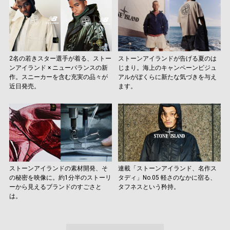
2名の若きスター選手が着る、ストー
ストーンアイランドが告げる夏のは
ンアイランド × ニューバランスの新
じまり。海上のキャンペーンビジュ
作。スニーカーを含む充実の品々が
アルがぼくらに新たな気づきを与え
近日発売。
ます。
ストーンアイランドの素材開発、そ
連載「ストーンアイランド、名作ス
の秘密を映像に。約1分半のストーリ
タディ」No.05 軽さのなかに宿る、
ーから見えるブランドのすごさと
タフネスという矜持。
は。