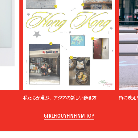
私たちが選ぶ、アジアの新しい歩き方
街に映え
GIRLHOUYHNHNM
TOP