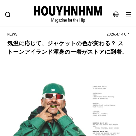
NEWS
FEATURE
BLOG
SNAP
Commune H
ヒップなファッション、カルチャー、ライフスタイルWEBマガジン
JA
NEWS
2026.4.14 UP
EN
気温に応じて、ジャケットの色が変わる？ ス
トーンアイランド渾身の一着がストアに到着。
#注目のタグ
#SHOPPING ADDICT
#憧れの逸品
#ESSENTIAL DESIGNS
#古着サミット
#NEW VINTAGE
#マイナーグッド図鑑
#路地裏てぃーん。
#MONTHLY JOURNAL
#GH 銘品の所以
#フイナムのYouTube
#Commune H
#FOCUS IT
#AH.H
#ととけん
#FASHION
#MUSIC
#MOVIE