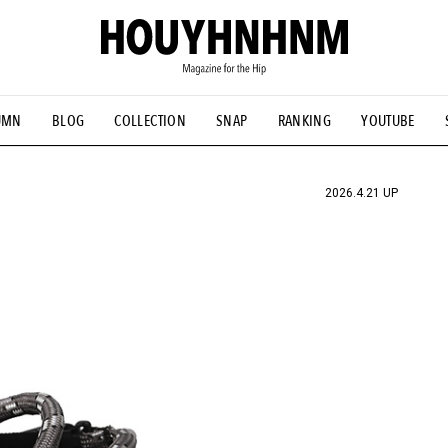
UMN
BLOG
COLLECTION
SNAP
RANKING
YOUTUBE
NS
#古着サミット
#NEW VINTAGE
#マイナーグッド図鑑
#FOCUS IT
#AH.H
#ととけん
#FASHION
#MUSIC
#M
2026.4.21 UP