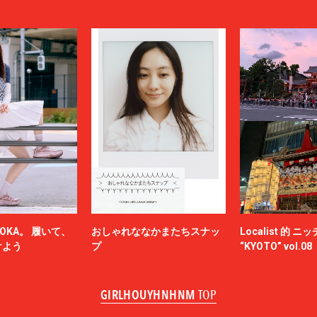
OKA。 履いて、
おしゃれななかまたちスナッ
Localist 的 
けよう
プ
“KYOTO” vol.08
GIRLHOUYHNHNM
TOP