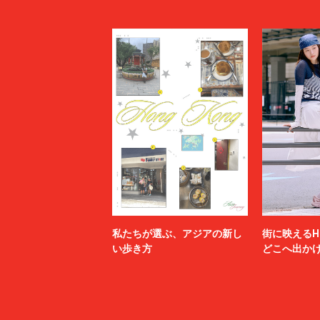
私たちが選ぶ、アジアの新し
街に映えるH
い歩き方
どこへ出か