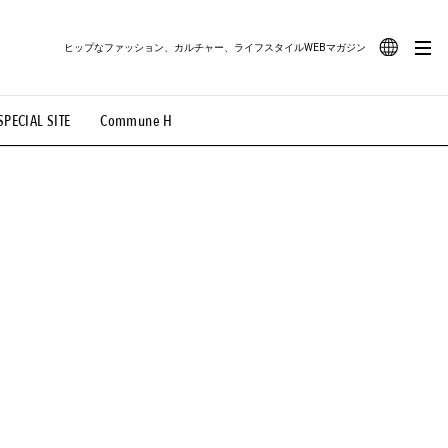
ヒップなファッション、カルチャー、ライフスタイルWEBマガジン
JA
SPECIAL SITE
Commune H
#路地裏てぃーん。
#MONTHLY JOURNAL
EN
OVIE
#LIFESTYLE
#SNEAKER
#OUTDOOR