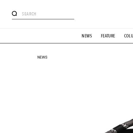
#注目のタグ
NEWS
FEATURE
COL
#SHOPPING ADDICT
#憧れの逸品
#ESSENTIAL DESIG
#GH 銘品の所以
#フイナムのYouTube
#Commune H
#SPORTS
#HANDSOME HANDBOOK
NEWS