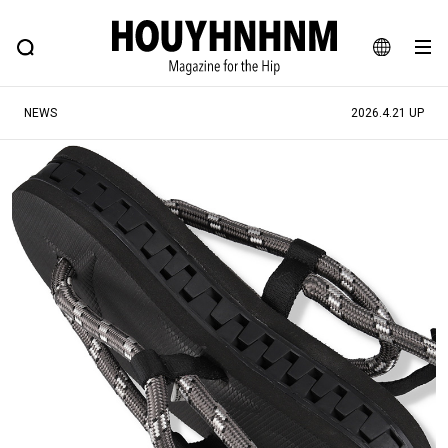
NEWS
FEATURE
BLOG
SNAP
Commune H
ヒップなファッション、カルチャー、ライフスタイルWEBマガジン
JA
NEWS
2026.4.21 UP
EN
#注目のタグ
#SHOPPING ADDICT
#憧れの逸品
#ESSENTIAL DESIGNS
#古着サミット
#NEW VINTAGE
#マイナーグッド図鑑
#路地裏てぃーん。
#MONTHLY JOURNAL
#GH 銘品の所以
#フイナムのYouTube
#Commune H
#FOCUS IT
#AH.H
#ととけん
#FASHION
#MUSIC
#MOVIE