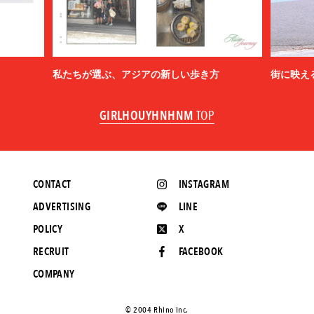
私たちが選ぶ、アジアの新しい歩き方
街に映え
GIRLHOUYHNHNM
TOP
CONTACT
INSTAGRAM
ADVERTISING
LINE
POLICY
X
RECRUIT
FACEBOOK
COMPANY
©️ 2004 Rhino Inc.