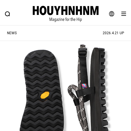
NEWS
FEATURE
BLOG
SNAP
Commune H
ヒップなファッション、カルチャー、ライフスタイルWEBマガジン
JA
NEWS
2026.4.21 UP
EN
#注目のタグ
#SHOPPING ADDICT
#憧れの逸品
#ESSENTIAL DESIGNS
#古着サミット
#NEW VINTAGE
#マイナーグッド図鑑
#路地裏てぃーん。
#MONTHLY JOURNAL
#GH 銘品の所以
#フイナムのYouTube
#Commune H
#FOCUS IT
#AH.H
#ととけん
#FASHION
#MUSIC
#MOVIE