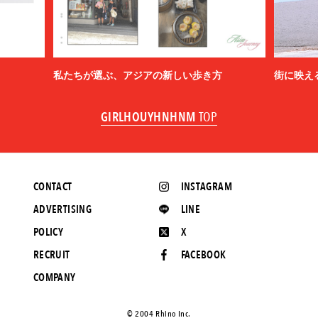
私たちが選ぶ、アジアの新しい歩き方
街に映え
GIRLHOUYHNHNM
TOP
CONTACT
INSTAGRAM
ADVERTISING
LINE
POLICY
X
RECRUIT
FACEBOOK
COMPANY
©️ 2004 Rhino Inc.