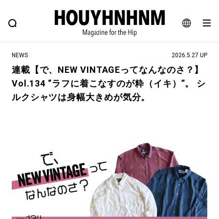
NEWS
FEATURE
BLOG
SNAP
Commune H
ヒップなファッション、カルチャー、ライフスタイルWEBマガジン
JA
NEWS
2026.5.27 UP
EN
連載【で、NEW VINTAGEってなんなのさ？】
Vol.134 “ラフに着こなすのが粋（イキ）”。 シ
#注目のタグ
ルクシャツは身幅大きめが気分。
#SHOPPING ADDICT
#憧れの逸品
#ESSENTIAL DESIGNS
#古着サミット
#NEW VINTAGE
#マイナーグッド図鑑
#路地裏てぃーん。
#MONTHLY JOURNAL
#GH 銘品の所以
#フイナムのYouTube
#Commune H
#FOCUS IT
#AH.H
#ととけん
#FASHION
#MUSIC
#MOVIE