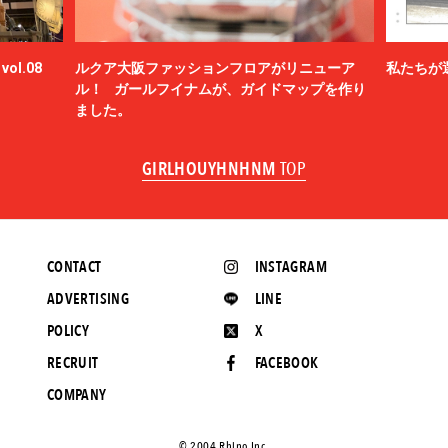
ol.08
ルクア大阪ファッションフロアがリニューア
私たちが
ル！ ガールフイナムが、ガイドマップを作り
ました。
GIRLHOUYHNHNM
TOP
CONTACT
INSTAGRAM
ADVERTISING
LINE
POLICY
X
RECRUIT
FACEBOOK
COMPANY
©️ 2004 Rhino Inc.