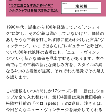
#LIFESTYLE
#SNEAKER
#OUTDOOR
#SPORTS
#HANDSOME HANDBOOK
1990年代、誕生から100年経過している“アンティー
ク”に対し、その定義は満たしていないけど、価値の
ありそうな古着を打ち出す際に使われ出した言葉“ヴ
ィンテージ”。いまではさらに“レギュラー”と呼ばれ
ていた80年代以降の古着にも、“ニュー・ヴィンテー
ジ”という新たな価値を見出す動きがあります。本企
画ではこの古着の新たな楽しみ方を、スタイルの異
なる4つの古着屋が提案。それぞれの感覚でその魅力
を語ります。
この連載もいつの間にか17シーズン目！ 新たにショ
ップが全て入れ替わり、第134回目は東急世田谷線・
松陰神社前の「ペロ（pelo）」の2巡目。滝さんは、
今回どんなニュー・ヴィンテージを紹介してくれる