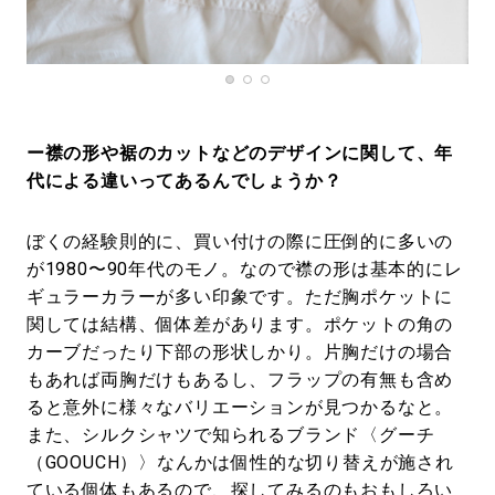
ー襟の形や裾のカットなどのデザインに関して、年
代による違いってあるんでしょうか？
ぼくの経験則的に、買い付けの際に圧倒的に多いの
が1980〜90年代のモノ。なので襟の形は基本的にレ
ギュラーカラーが多い印象です。ただ胸ポケットに
関しては結構、個体差があります。ポケットの角の
カーブだったり下部の形状しかり。片胸だけの場合
もあれば両胸だけもあるし、フラップの有無も含め
ると意外に様々なバリエーションが見つかるなと。
また、シルクシャツで知られるブランド〈グーチ
（GOOUCH）〉なんかは個性的な切り替えが施され
ている個体もあるので、探してみるのもおもしろい