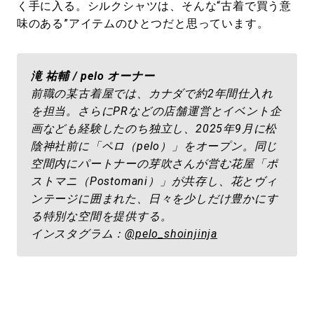
く手に入る。シルクシャツは、そんな“古着で買う意
味のある”アイテムのひとつだと思っています。
滝 祐輔 / pelo オーナー
前職の某古着屋では、カナダで約2年間仕入れ
を担当。さらにPRなどの店舗運営とイベント企
画なども経験したのち独立し、2025年9月に松
陰神社前に「ペロ（pelo）」をオープン。同じ
空間内にパートナーの芽吹さんが営む花屋「ポ
ストマニ（Postomani）」が共存し、花とヴィ
ンテージに囲まれた、日々を少しだけ豊かにす
る特別な空間を提供する。
インスタグラム：
@pelo_shoinjinja