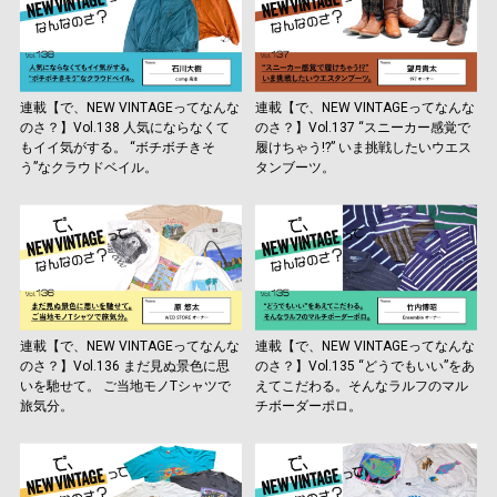
連載【で、NEW VINTAGEってなんな
連載【で、NEW VINTAGEってなんな
のさ？】Vol.138 人気にならなくて
のさ？】Vol.137 “スニーカー感覚で
もイイ気がする。 “ボチボチきそ
履けちゃう!?” いま挑戦したいウエス
う”なクラウドベイル。
タンブーツ。
連載【で、NEW VINTAGEってなんな
連載【で、NEW VINTAGEってなんな
のさ？】Vol.136 まだ見ぬ景色に思
のさ？】Vol.135 “どうでもいい”をあ
いを馳せて。 ご当地モノTシャツで
えてこだわる。そんなラルフのマル
旅気分。
チボーダーポロ。