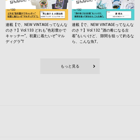
連載【で、NEW VINTAGEってなんな
連載【で、NEW VINTAGEってなんな
のさ？】Vol.133 どれも“色彩豊かで
のさ？】Vol.132 “酒の肴になる古
キャッチー”。初夏に着たいぞ“マル
着”もいいけど、 隙間を狙って釣るな
ディグラ”T
ら、こんな魚T。
もっと見る