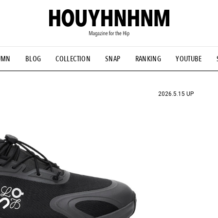
UMN
BLOG
COLLECTION
SNAP
RANKING
YOUTUBE
NS
#古着サミット
#NEW VINTAGE
#マイナーグッド図鑑
#FOCUS IT
#AH.H
#ととけん
#FASHION
#MUSIC
#M
2026.5.15 UP