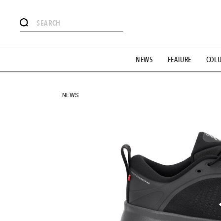
#注目のタグ
NEWS
FEATURE
COL
#SHOPPING ADDICT
#憧れの逸品
#ESSENTIAL DESIG
#GH 銘品の所以
#フイナムのYouTube
#Commune H
#SPORTS
#HANDSOME HANDBOOK
NEWS