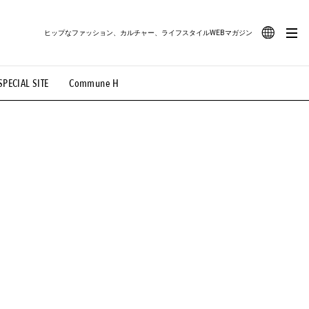
ヒップなファッション、カルチャー、ライフスタイルWEBマガジン
JA
SPECIAL SITE
Commune H
#路地裏てぃーん。
#MONTHLY JOURNAL
EN
OVIE
#LIFESTYLE
#SNEAKER
#OUTDOOR