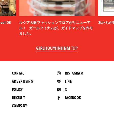
ol.08
ルクア大阪ファッションフロアがリニューア
私たちが
ル！ ガールフイナムが、ガイドマップを作り
ました。
GIRLHOUYHNHNM
TOP
CONTACT
INSTAGRAM
ADVERTISING
LINE
POLICY
X
RECRUIT
FACEBOOK
COMPANY