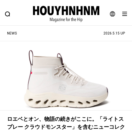
NEWS
FEATURE
BLOG
SNAP
Commune H
ヒップなファッション、カルチャー、ライフスタイルWEBマガジン
JA
NEWS
2026.5.15 UP
EN
#注目のタグ
#SHOPPING ADDICT
#憧れの逸品
#ESSENTIAL DESIGNS
#古着サミット
#NEW VINTAGE
#マイナーグッド図鑑
#路地裏てぃーん。
#MONTHLY JOURNAL
#GH 銘品の所以
#フイナムのYouTube
#Commune H
#FOCUS IT
#AH.H
ロエベとオン、物語の続きがここに。「ライトス
#ととけん
#FASHION
#MUSIC
#MOVIE
プレー クラウドモンスター」を含むニューコレク