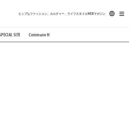
ヒップなファッション、カルチャー、ライフスタイルWEBマガジン
JA
SPECIAL SITE
Commune H
#路地裏てぃーん。
#MONTHLY JOURNAL
EN
OVIE
#LIFESTYLE
#SNEAKER
#OUTDOOR