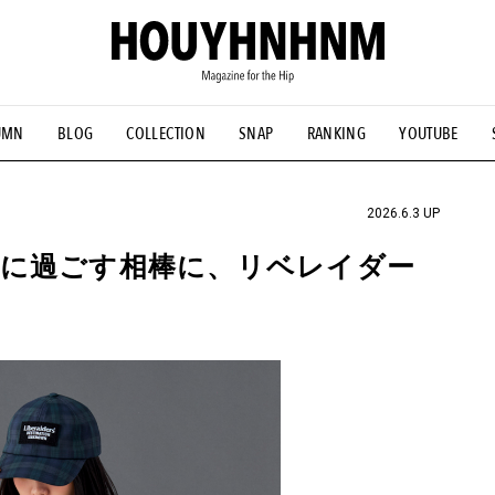
UMN
BLOG
COLLECTION
SNAP
RANKING
YOUTUBE
NS
#古着サミット
#NEW VINTAGE
#マイナーグッド図鑑
#FOCUS IT
#AH.H
#ととけん
#FASHION
#MUSIC
#M
2026.6.3 UP
に過ごす相棒に、リベレイダー