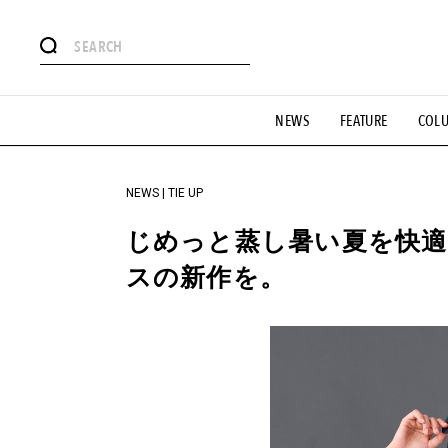
#注目のタグ
NEWS
FEATURE
COL
#SHOPPING ADDICT
#憧れの逸品
#ESSENTIAL DESIG
#GH 銘品の所以
#フイナムのYouTube
#Commune H
#SPORTS
#HANDSOME HANDBOOK
NEWS | TIE UP
じめっと蒸し暑い夏を快適
スの新作を。