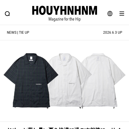
NEWS
FEATURE
BLOG
SNAP
Commune H
ヒップなファッション、カルチャー、ライフスタイルWEBマガジン
JA
NEWS | TIE UP
2026.6.3 UP
EN
#注目のタグ
#SHOPPING ADDICT
#憧れの逸品
#ESSENTIAL DESIGNS
#古着サミット
#NEW VINTAGE
#マイナーグッド図鑑
#路地裏てぃーん。
#MONTHLY JOURNAL
#GH 銘品の所以
#フイナムのYouTube
#Commune H
#FOCUS IT
#AH.H
#ととけん
#FASHION
#MUSIC
#MOVIE