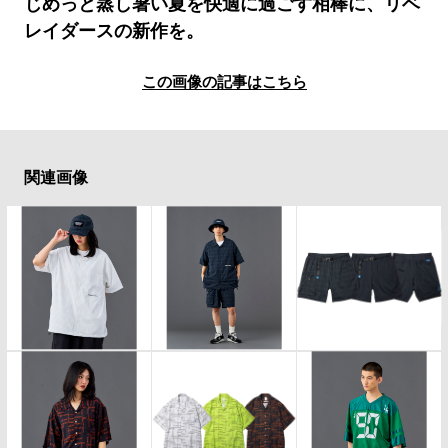
#LIFESTYLE
#SNEAKER
#OUTDOOR
じめっと蒸し暑い夏を快適に過ごす相棒に、リベ
レイダースの新作を。
#SPORTS
#HANDSOME HANDBOOK
この画像の記事はこちら
関連画像