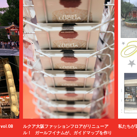
ol.08
ルクア大阪ファッションフロアがリニューア
私たちが
ル！ ガールフイナムが、ガイドマップを作り