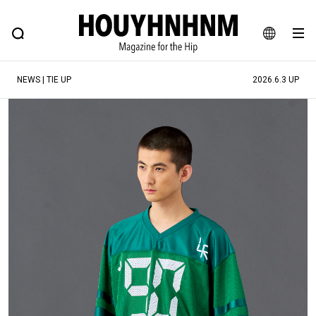
NEWS
FEATURE
BLOG
SNAP
Commune H
ヒップなファッション、カルチャー、ライフスタイルWEBマガジン
JA
NEWS | TIE UP
2026.6.3 UP
EN
#注目のタグ
#SHOPPING ADDICT
#憧れの逸品
#ESSENTIAL DESIGNS
#古着サミット
#NEW VINTAGE
#マイナーグッド図鑑
#路地裏てぃーん。
#MONTHLY JOURNAL
#GH 銘品の所以
#フイナムのYouTube
#Commune H
#FOCUS IT
#AH.H
#ととけん
#FASHION
#MUSIC
#MOVIE