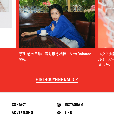
芋生 悠の日常に寄り添う相棒、New Balance
ルクア大
996。
ル！ ガ
ました。
GIRLHOUYHNHNM
TOP
CONTACT
INSTAGRAM
ADVERTISING
LINE