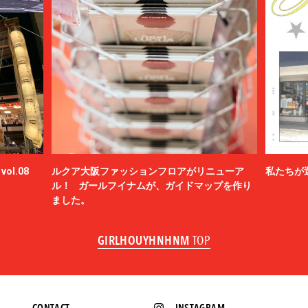
ol.08
ルクア大阪ファッションフロアがリニューア
私たちが
ル！ ガールフイナムが、ガイドマップを作り
ました。
GIRLHOUYHNHNM
TOP
CONTACT
INSTAGRAM