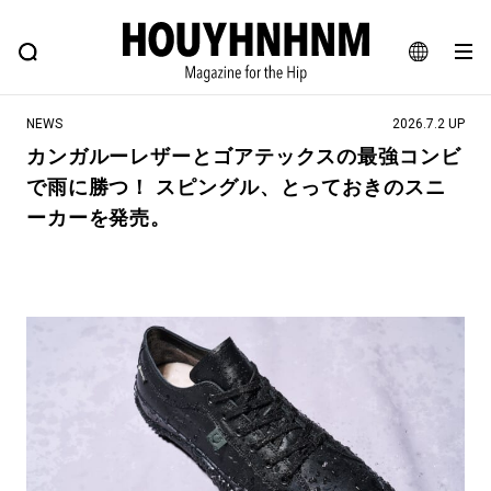
NEWS
FEATURE
BLOG
SNAP
Commune H
ヒップなファッション、カルチャー、ライフスタイルWEBマガジン
JA
NEWS
2026.7.2 UP
EN
カンガルーレザーとゴアテックスの最強コンビ
で雨に勝つ！ スピングル、とっておきのスニ
#注目のタグ
ーカーを発売。
#SHOPPING ADDICT
#憧れの逸品
#ESSENTIAL DESIGNS
#古着サミット
#NEW VINTAGE
#マイナーグッド図鑑
#路地裏てぃーん。
#MONTHLY JOURNAL
#GH 銘品の所以
#フイナムのYouTube
#Commune H
#FOCUS IT
#AH.H
#ととけん
#FASHION
#MUSIC
#MOVIE