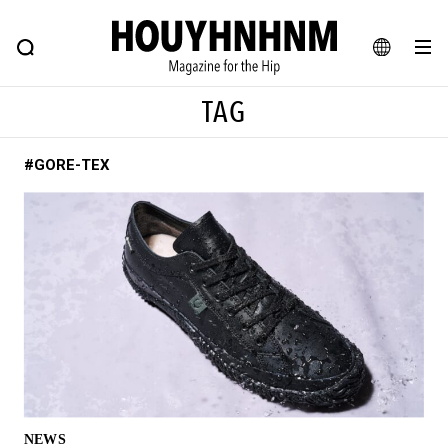
NEWS
FEATURE
BLOG
SNAP
Commune H
ヒップなファッション、カルチャー、ライフスタイルWEBマガジン
JA
TAG
EN
#GORE-TEX
#注目のタグ
#SHOPPING ADDICT
#憧れの逸品
#ESSENTIAL DESIGNS
#古着サミット
#NEW VINTAGE
#マイナーグッド図鑑
#路地裏てぃーん。
#MONTHLY JOURNAL
#GH 銘品の所以
#フイナムのYouTube
#Commune H
#FOCUS IT
#AH.H
#ととけん
#FASHION
#MUSIC
#MOVIE
NEWS