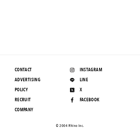
NEWS
鬼に金棒。ステューシーにゴアテックス。至高のコラボレーシ
ョンが売り切れ間近。
2017.1.11 UP
CONTACT
INSTAGRAM
ADVERTISING
LINE
POLICY
X
RECRUIT
FACEBOOK
COMPANY
©️ 2004 Rhino Inc.