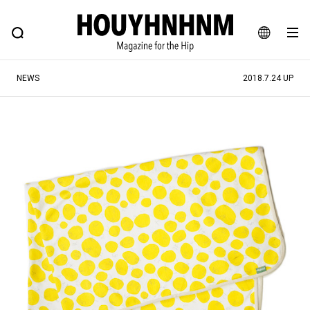
NEWS
FEATURE
BLOG
SNAP
Commune H
ヒップなファッション、カルチャー、ライフスタイルWEBマガジン
JA
NEWS
2018.7.24 UP
EN
#注目のタグ
#SHOPPING ADDICT
#憧れの逸品
#ESSENTIAL DESIGNS
#古着サミット
#NEW VINTAGE
#マイナーグッド図鑑
#路地裏てぃーん。
#MONTHLY JOURNAL
#GH 銘品の所以
#フイナムのYouTube
#Commune H
#FOCUS IT
#AH.H
#ととけん
#FASHION
#MUSIC
#MOVIE