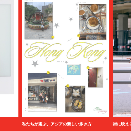
私たちが選ぶ、アジアの新しい歩き方
街に映え