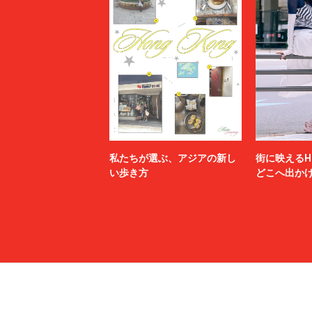
私たちが選ぶ、アジアの新し
街に映えるH
い歩き方
どこへ出か