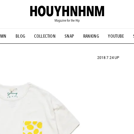
UMN
BLOG
COLLECTION
SNAP
RANKING
YOUTUBE
NS
#古着サミット
#NEW VINTAGE
#マイナーグッド図鑑
#FOCUS IT
#AH.H
#ととけん
#FASHION
#MUSIC
#M
2018.7.24 UP