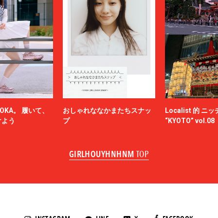
OKA。 履いて、
おしゃれななかまたちスナッ
Localist 的 
けよう
プ
“KYOTO” vol.08
GIRLHOUYHNHNM
TOP