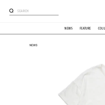
#注目のタグ
NEWS
FEATURE
COL
#SHOPPING ADDICT
#憧れの逸品
#ESSENTIAL DESIG
#GH 銘品の所以
#フイナムのYouTube
#Commune H
#SPORTS
#HANDSOME HANDBOOK
NEWS