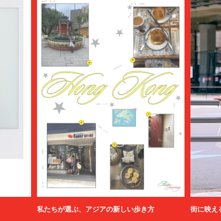
私たちが選ぶ、アジアの新しい歩き方
街に映え