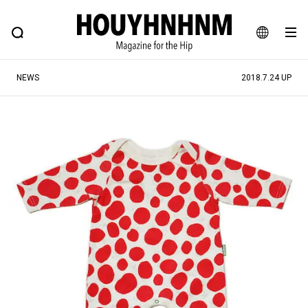
NEWS
FEATURE
BLOG
SNAP
Commune H
ヒップなファッション、カルチャー、ライフスタイルWEBマガジン
JA
NEWS
2018.7.24 UP
EN
#注目のタグ
#SHOPPING ADDICT
#憧れの逸品
#ESSENTIAL DESIGNS
#古着サミット
#NEW VINTAGE
#マイナーグッド図鑑
#路地裏てぃーん。
#MONTHLY JOURNAL
#GH 銘品の所以
#フイナムのYouTube
#Commune H
#FOCUS IT
#AH.H
#ととけん
#FASHION
#MUSIC
#MOVIE