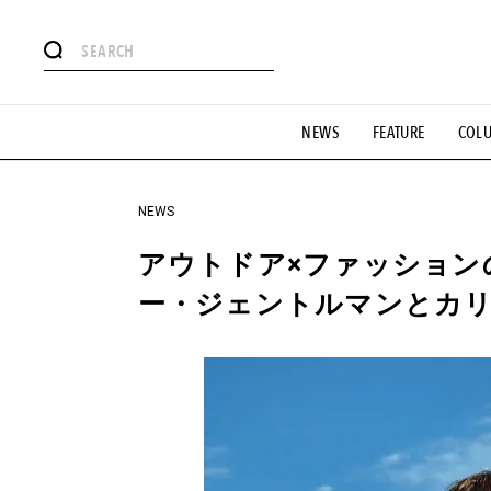
#注目のタグ
NEWS
FEATURE
COL
#SHOPPING ADDICT
#憧れの逸品
#ESSENTIAL DESIG
#GH 銘品の所以
#フイナムのYouTube
#Commune H
#SPORTS
#HANDSOME HANDBOOK
NEWS
アウトドア×ファッション
ー・ジェントルマンとカ