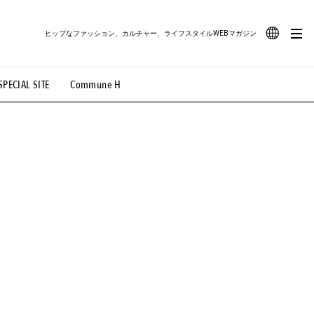
ヒップなファッション、カルチャー、ライフスタイルWEBマガジン
JA
SPECIAL SITE
Commune H
#路地裏てぃーん。
#MONTHLY JOURNAL
EN
OVIE
#LIFESTYLE
#SNEAKER
#OUTDOOR