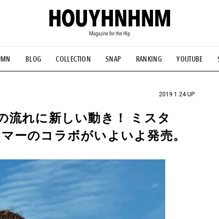
UMN
BLOG
COLLECTION
SNAP
RANKING
YOUTUBE
NS
#古着サミット
#NEW VINTAGE
#マイナーグッド図鑑
#FOCUS IT
#AH.H
#ととけん
#FASHION
#MUSIC
#M
2019.1.24 UP
の流れに新しい動き！ ミスタ
リマーのコラボがいよいよ発売。