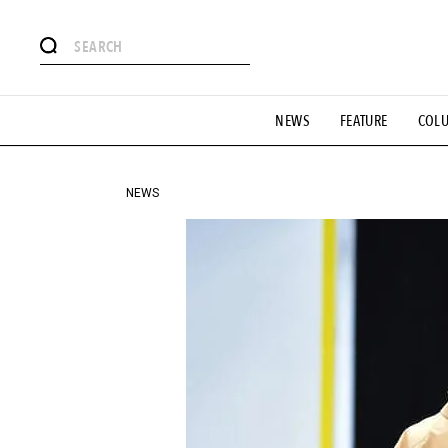
#注目のタグ
NEWS
FEATURE
COL
#SHOPPING ADDICT
#憧れの逸品
#ESSENTIAL DESIG
#GH 銘品の所以
#フイナムのYouTube
#Commune H
#SPORTS
#HANDSOME HANDBOOK
NEWS