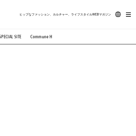
ヒップなファッション、カルチャー、ライフスタイルWEBマガジン
JA
SPECIAL SITE
Commune H
#路地裏てぃーん。
#MONTHLY JOURNAL
EN
OVIE
#LIFESTYLE
#SNEAKER
#OUTDOOR