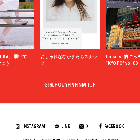
OKA。 履いて、
おしゃれななかまたちスナッ
Localist 的 
けよう
プ
“KYOTO” vol.08
GIRLHOUYHNHNM
TOP
INSTAGRAM
LINE
X
FACEBOOK