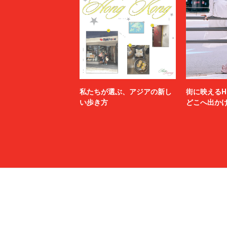
私たちが選ぶ、アジアの新し
街に映えるH
い歩き方
どこへ出か