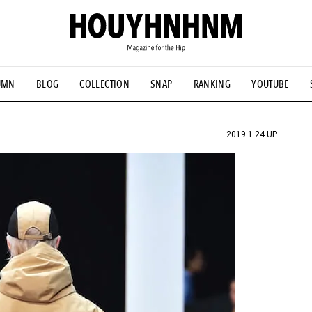
UMN
BLOG
COLLECTION
SNAP
RANKING
YOUTUBE
NS
#古着サミット
#NEW VINTAGE
#マイナーグッド図鑑
#FOCUS IT
#AH.H
#ととけん
#FASHION
#MUSIC
#M
2019.1.24 UP