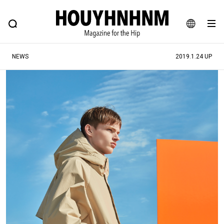
NEWS
FEATURE
BLOG
SNAP
Commune H
ヒップなファッション、カルチャー、ライフスタイルWEBマガジン
JA
NEWS
2019.1.24 UP
EN
#注目のタグ
#SHOPPING ADDICT
#憧れの逸品
#ESSENTIAL DESIGNS
#古着サミット
#NEW VINTAGE
#マイナーグッド図鑑
#路地裏てぃーん。
#MONTHLY JOURNAL
#GH 銘品の所以
#フイナムのYouTube
#Commune H
#FOCUS IT
#AH.H
#ととけん
#FASHION
#MUSIC
#MOVIE