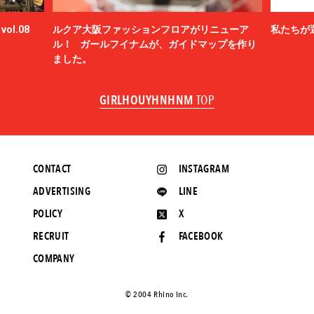
ol.08
ルクア大阪ファッションフロアがリニューア
私たちが
ル！ ガールフイナムが、ガイドマップを作り
ました。
GIRLHOUYHNHNM
TOP
CONTACT
INSTAGRAM
ADVERTISING
LINE
POLICY
X
RECRUIT
FACEBOOK
COMPANY
©️ 2004 Rhino Inc.