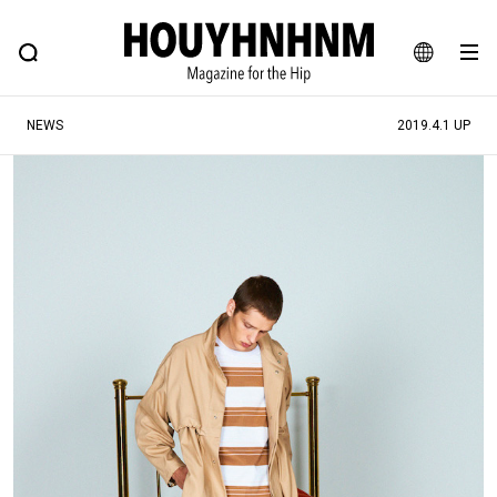
NEWS
FEATURE
BLOG
SNAP
Commune H
ヒップなファッション、カルチャー、ライフスタイルWEBマガジン
JA
NEWS
2019.4.1 UP
EN
#注目のタグ
#SHOPPING ADDICT
#憧れの逸品
#ESSENTIAL DESIGNS
#古着サミット
#NEW VINTAGE
#マイナーグッド図鑑
#路地裏てぃーん。
#MONTHLY JOURNAL
#GH 銘品の所以
#フイナムのYouTube
#Commune H
#FOCUS IT
#AH.H
#ととけん
#FASHION
#MUSIC
#MOVIE