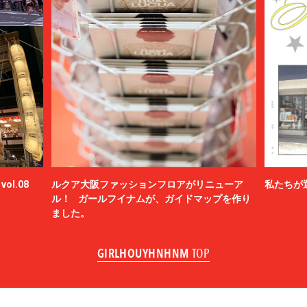
ol.08
ルクア大阪ファッションフロアがリニューア
私たちが
ル！ ガールフイナムが、ガイドマップを作り
ました。
GIRLHOUYHNHNM
TOP