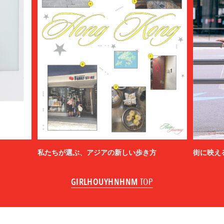
私たちが選ぶ、アジアの新しい歩き方
街に映え
GIRLHOUYHNHNM
TOP