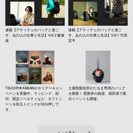
連載【アティテュのバッグと過ご
連載【アティテュのバッグと過ご
す、あの人の仕事と生活】Vol.2 飯塚
す、あの人の仕事と生活】Vol.1 竹原
俊
宏平
TSUCHIYA KABANがホリデーキャン
土屋鞄製造所がだるま専用のバッグ
ペーンを実施中。ラッピング、刻
を開発！ 西新井の銭湯、堀田湯で展
印、限定ノベルティなど、ギフトシ
示イベントも開催。
ーンを彩るトピックが目白押しで
す。