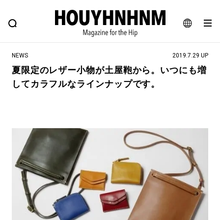
NEWS
FEATURE
BLOG
SNAP
Commune H
ヒップなファッション、カルチャー、ライフスタイルWEBマガジン
JA
NEWS
2019.7.29 UP
EN
夏限定のレザー小物が土屋鞄から。いつにも増
してカラフルなラインナップです。
#注目のタグ
#SHOPPING ADDICT
#憧れの逸品
#ESSENTIAL DESIGNS
#古着サミット
#NEW VINTAGE
#マイナーグッド図鑑
#路地裏てぃーん。
#MONTHLY JOURNAL
#GH 銘品の所以
#フイナムのYouTube
#Commune H
#FOCUS IT
#AH.H
#ととけん
#FASHION
#MUSIC
#MOVIE