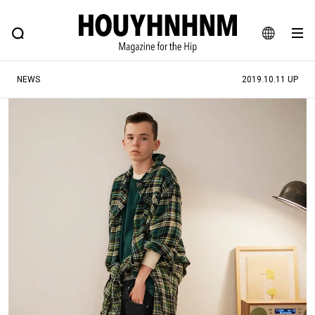
NEWS
FEATURE
BLOG
SNAP
Commune H
ヒップなファッション、カルチャー、ライフスタイルWEBマガジン
JA
NEWS
2019.10.11 UP
EN
#注目のタグ
#SHOPPING ADDICT
#憧れの逸品
#ESSENTIAL DESIGNS
#古着サミット
#NEW VINTAGE
#マイナーグッド図鑑
#路地裏てぃーん。
#MONTHLY JOURNAL
#GH 銘品の所以
#フイナムのYouTube
#Commune H
#FOCUS IT
#AH.H
#ととけん
#FASHION
#MUSIC
#MOVIE