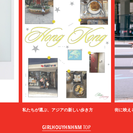
私たちが選ぶ、アジアの新しい歩き方
街に映え
GIRLHOUYHNHNM
TOP