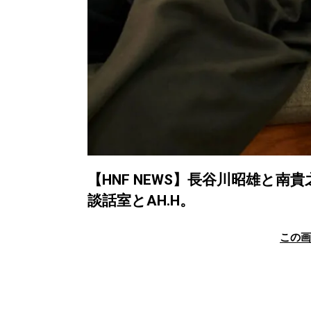
【HNF NEWS】長谷川昭雄と
談話室とAH.H。
この