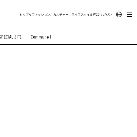
ヒップなファッション、カルチャー、ライフスタイルWEBマガジン
JA
SPECIAL SITE
Commune H
#路地裏てぃーん。
#MONTHLY JOURNAL
EN
OVIE
#LIFESTYLE
#SNEAKER
#OUTDOOR