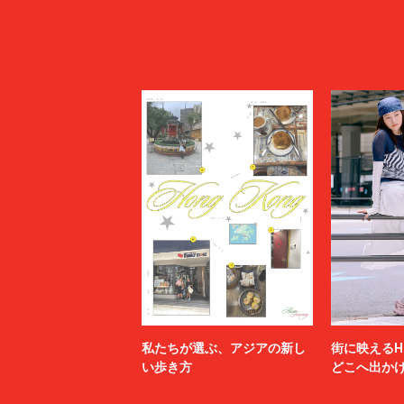
私たちが選ぶ、アジアの新し
街に映えるH
い歩き方
どこへ出か