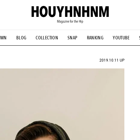
UMN
BLOG
COLLECTION
SNAP
RANKING
YOUTUBE
NS
#古着サミット
#NEW VINTAGE
#マイナーグッド図鑑
#FOCUS IT
#AH.H
#ととけん
#FASHION
#MUSIC
#M
2019.10.11 UP