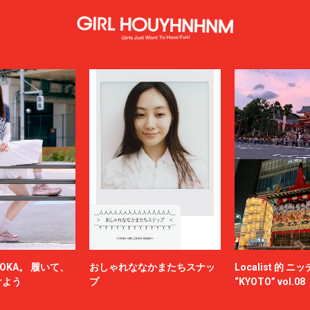
OKA。 履いて、
おしゃれななかまたちスナッ
Localist 的 
けよう
プ
“KYOTO” vol.08