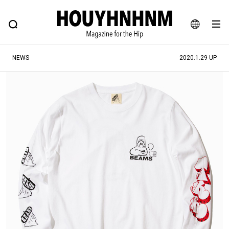
NEWS
FEATURE
BLOG
SNAP
Commune H
ヒップなファッション、カルチャー、ライフスタイルWEBマガジン
JA
NEWS
2020.1.29 UP
EN
#注目のタグ
#SHOPPING ADDICT
#憧れの逸品
#ESSENTIAL DESIGNS
#古着サミット
#NEW VINTAGE
#マイナーグッド図鑑
#路地裏てぃーん。
#MONTHLY JOURNAL
#GH 銘品の所以
#フイナムのYouTube
#Commune H
#FOCUS IT
#AH.H
#ととけん
#FASHION
#MUSIC
#MOVIE