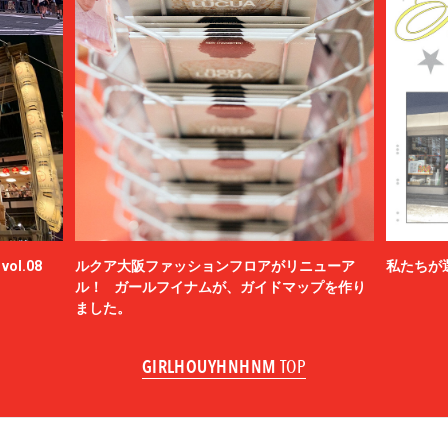
ol.08
ルクア大阪ファッションフロアがリニューア
私たちが
ル！ ガールフイナムが、ガイドマップを作り
ました。
GIRLHOUYHNHNM
TOP