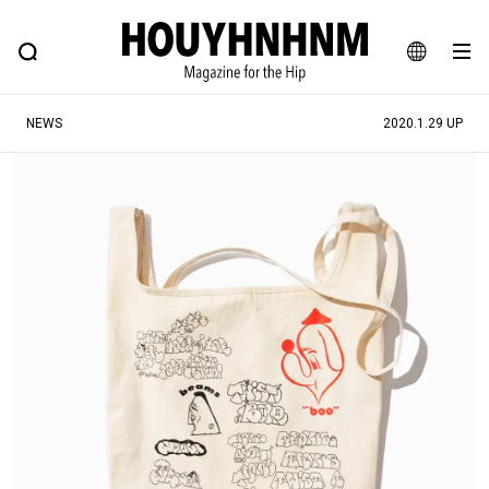
NEWS
FEATURE
BLOG
SNAP
Commune H
ヒップなファッション、カルチャー、ライフスタイルWEBマガジン
JA
NEWS
2020.1.29 UP
EN
#注目のタグ
#SHOPPING ADDICT
#憧れの逸品
#MONTHLY JOURNAL
#ESSENTIAL DESIGNS
#NEW VINTAGE
#古着サミット
#マイナーグッド図鑑
#フイナムのYouTube
#Commune H
#FOCUS IT
#AH.H
#ととけん
#FASHION
#MUSIC
#MOVIE
#LIFESTYLE
#SNEAKER
#OUTDOOR