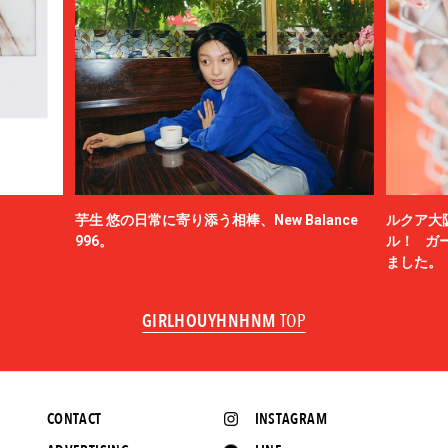
芋生 悠の日常に寄り添う相棒、New Balance
ルクア大
996。
ル！ ガ
ました。
GIRLHOUYHNHNM
TOP
CONTACT
INSTAGRAM