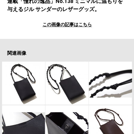
#LIFESTYLE
#SNEAKER
#OUTDOOR
連載「憧れの逸品」No.138 ミニマルに温もりを
与えるジル サンダーのレザーグッズ。
#SPORTS
#HANDSOME HANDBOOK
この画像の記事はこちら
関連画像