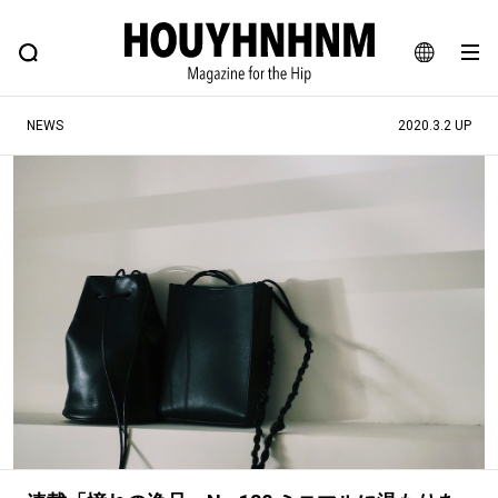
NEWS
FEATURE
BLOG
SNAP
Commune H
ヒップなファッション、カルチャー、ライフスタイルWEBマガジン
JA
NEWS
2020.3.2 UP
EN
#注目のタグ
#SHOPPING ADDICT
#憧れの逸品
#ESSENTIAL DESIGNS
#古着サミット
#NEW VINTAGE
#マイナーグッド図鑑
#路地裏てぃーん。
#MONTHLY JOURNAL
#GH 銘品の所以
#フイナムのYouTube
#Commune H
#FOCUS IT
#AH.H
#ととけん
#FASHION
#MUSIC
#MOVIE