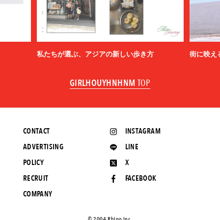
私たちが選ぶ、アジアの新しい歩き方
街に映え
GIRLHOUYHNHNM
TOP
CONTACT
INSTAGRAM
ADVERTISING
LINE
POLICY
X
RECRUIT
FACEBOOK
COMPANY
©️ 2004 Rhino Inc.