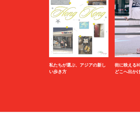
私たちが選ぶ、アジアの新し
街に映えるH
い歩き方
どこへ出か