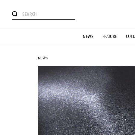
#注目のタグ
NEWS
FEATURE
COL
#SHOPPING ADDICT
#憧れの逸品
#ESSENTIAL DESIG
#GH 銘品の所以
#フイナムのYouTube
#Commune H
#SPORTS
#HANDSOME HANDBOOK
NEWS