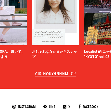
OKA。 履いて、
おしゃれななかまたちスナッ
Localist 的 
けよう
プ
“KYOTO” vol.08
GIRLHOUYHNHNM
TOP
INSTAGRAM
LINE
X
FACEBOOK