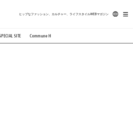
ヒップなファッション、カルチャー、ライフスタイルWEBマガジン
JA
SPECIAL SITE
Commune H
#路地裏てぃーん。
#MONTHLY JOURNAL
EN
OVIE
#LIFESTYLE
#SNEAKER
#OUTDOOR