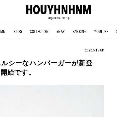
UMN
BLOG
COLLECTION
SNAP
RANKING
YOUTUBE
NS
#古着サミット
#NEW VINTAGE
#マイナーグッド図鑑
#FOCUS IT
#AH.H
#ととけん
#FASHION
#MUSIC
#M
2020.5.15 UP
ーにヘルシーなハンバーガーが新登
も開始です。