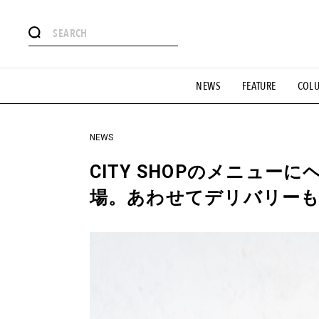
#注目のタグ
NEWS
FEATURE
COL
#SHOPPING ADDICT
#憧れの逸品
#ESSENTIAL DESIG
#GH 銘品の所以
#フイナムのYouTube
#Commune H
#SPORTS
#HANDSOME HANDBOOK
NEWS
CITY SHOPのメニュ
場。あわせてデリバリー