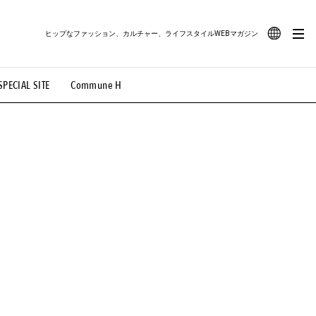
ヒップなファッション、カルチャー、ライフスタイルWEBマガジン
JA
SPECIAL SITE
Commune H
#路地裏てぃーん。
#MONTHLY JOURNAL
EN
OVIE
#LIFESTYLE
#SNEAKER
#OUTDOOR