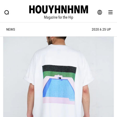
NEWS
FEATURE
BLOG
SNAP
Commune H
ヒップなファッション、カルチャー、ライフスタイルWEBマガジン
JA
NEWS
2020.6.25 UP
EN
#注目のタグ
#SHOPPING ADDICT
#憧れの逸品
#ESSENTIAL DESIGNS
#古着サミット
#NEW VINTAGE
#マイナーグッド図鑑
#路地裏てぃーん。
#MONTHLY JOURNAL
#GH 銘品の所以
#フイナムのYouTube
#Commune H
#FOCUS IT
#AH.H
#ととけん
#FASHION
#MUSIC
#MOVIE