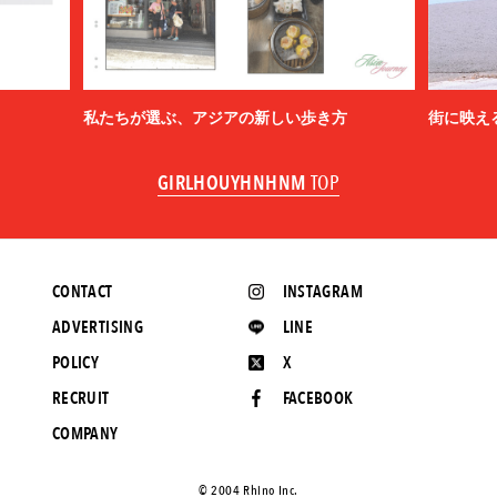
私たちが選ぶ、アジアの新しい歩き方
街に映え
GIRLHOUYHNHNM
TOP
CONTACT
INSTAGRAM
ADVERTISING
LINE
POLICY
X
RECRUIT
FACEBOOK
COMPANY
©️ 2004 Rhino Inc.