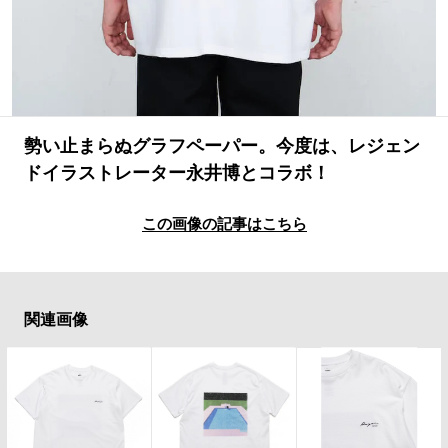
#LIFESTYLE
#SNEAKER
#OUTDOOR
#SPORTS
#HANDSOME HANDBOOK
勢い止まらぬグラフペーパー。今度は、レジェン
ドイラストレーター永井博とコラボ！
この画像の記事はこちら
関連画像