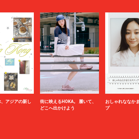
ぶ、アジアの新し
街に映えるHOKA。 履いて、
おしゃれななか
どこへ出かけよう
プ