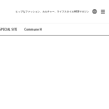
ヒップなファッション、カルチャー、ライフスタイルWEBマガジン
JA
SPECIAL SITE
Commune H
#路地裏てぃーん。
#MONTHLY JOURNAL
EN
OVIE
#LIFESTYLE
#SNEAKER
#OUTDOOR