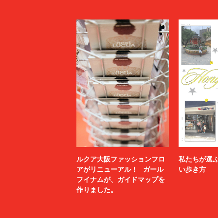
ルクア大阪ファッションフロ
私たちが選
アがリニューアル！ ガール
い歩き方
フイナムが、ガイドマップを
作りました。