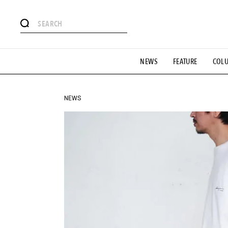
#注目のタグ
NEWS
FEATURE
COL
#SHOPPING ADDICT
#憧れの逸品
#ESSENTIAL DESIG
#GH 銘品の所以
#フイナムのYouTube
#Commune H
#SPORTS
#HANDSOME HANDBOOK
NEWS