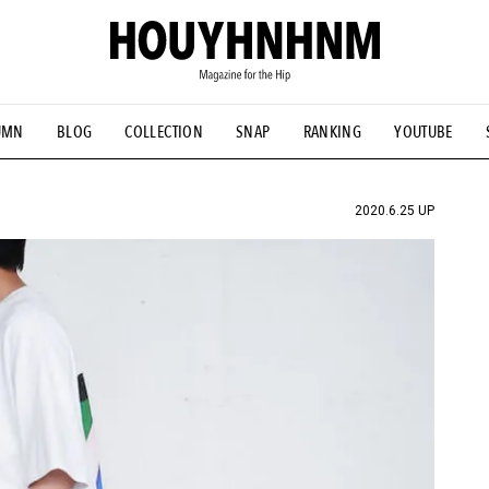
UMN
BLOG
COLLECTION
SNAP
RANKING
YOUTUBE
NS
#古着サミット
#NEW VINTAGE
#マイナーグッド図鑑
#FOCUS IT
#AH.H
#ととけん
#FASHION
#MUSIC
#M
2020.6.25 UP