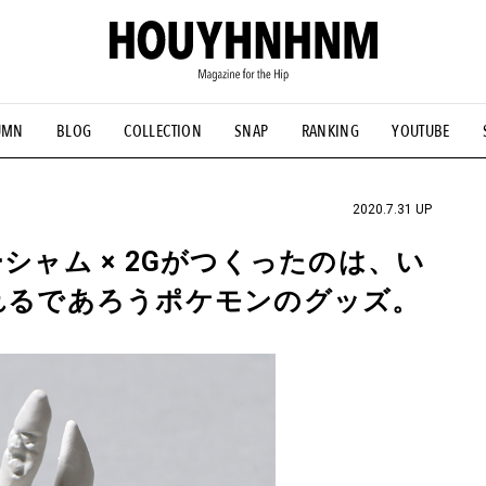
UMN
BLOG
COLLECTION
SNAP
RANKING
YOUTUBE
NS
#古着サミット
#NEW VINTAGE
#マイナーグッド図鑑
#FOCUS IT
#AH.H
#ととけん
#FASHION
#MUSIC
#M
2020.7.31 UP
ーシャム × 2Gがつくったのは、い
されるであろうポケモンのグッズ。