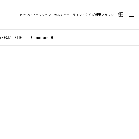
ヒップなファッション、カルチャー、ライフスタイルWEBマガジン
JA
SPECIAL SITE
Commune H
#路地裏てぃーん。
#MONTHLY JOURNAL
EN
OVIE
#LIFESTYLE
#SNEAKER
#OUTDOOR