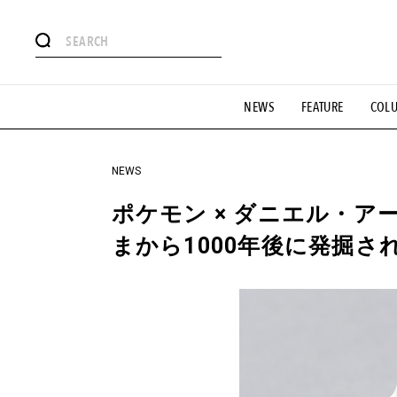
#注目のタグ
NEWS
FEATURE
COL
#SHOPPING ADDICT
#憧れの逸品
#ESSENTIAL DESIG
#GH 銘品の所以
#フイナムのYouTube
#Commune H
#SPORTS
#HANDSOME HANDBOOK
NEWS
ポケモン × ダニエル・ア
まから1000年後に発掘