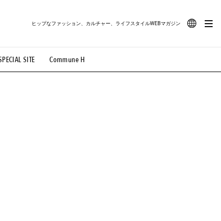
ヒップなファッション、カルチャー、ライフスタイルWEBマガジン
JA
SPECIAL SITE
Commune H
#路地裏てぃーん。
#MONTHLY JOURNAL
EN
OVIE
#LIFESTYLE
#SNEAKER
#OUTDOOR