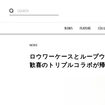
#注目のタグ
NEWS
FEATURE
COL
#SHOPPING ADDICT
#憧れの逸品
#ESSENTIAL DESIG
#GH 銘品の所以
#フイナムのYouTube
#Commune H
#SPORTS
#HANDSOME HANDBOOK
NEWS
ロウワーケースとループ
歓喜のトリプルコラボが