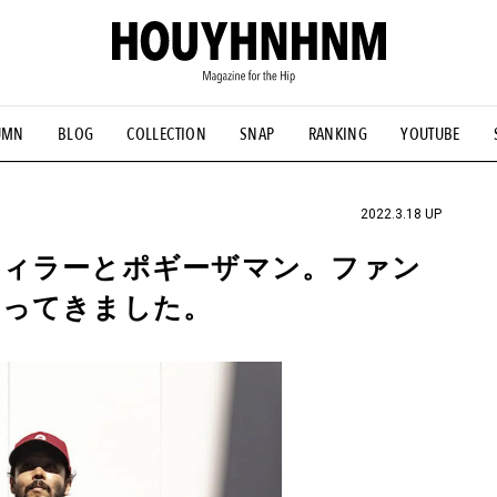
UMN
BLOG
COLLECTION
SNAP
RANKING
YOUTUBE
NS
#古着サミット
#NEW VINTAGE
#マイナーグッド図鑑
#FOCUS IT
#AH.H
#ととけん
#FASHION
#MUSIC
#M
2022.3.18 UP
ウィラーとポギーザマン。ファン
帰ってきました。