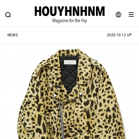
NEWS
FEATURE
BLOG
SNAP
Commune H
ヒップなファッション、カルチャー、ライフスタイルWEBマガジン
JA
NEWS
2020.10.12 UP
EN
#注目のタグ
#SHOPPING ADDICT
#憧れの逸品
#ESSENTIAL DESIGNS
#古着サミット
#NEW VINTAGE
#マイナーグッド図鑑
#路地裏てぃーん。
#MONTHLY JOURNAL
#GH 銘品の所以
#フイナムのYouTube
#Commune H
#FOCUS IT
#AH.H
#ととけん
#FASHION
#MUSIC
#MOVIE