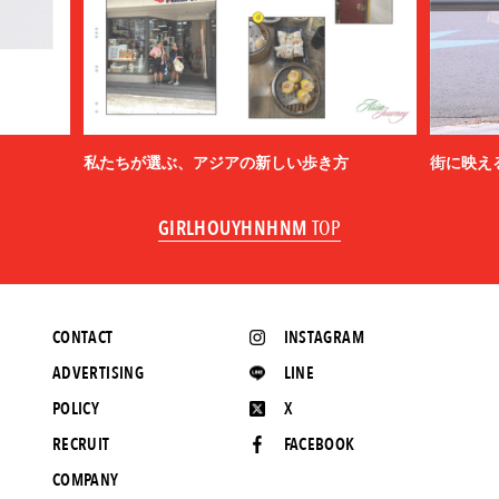
私たちが選ぶ、アジアの新しい歩き方
街に映え
GIRLHOUYHNHNM
TOP
CONTACT
INSTAGRAM
ADVERTISING
LINE
POLICY
X
RECRUIT
FACEBOOK
COMPANY